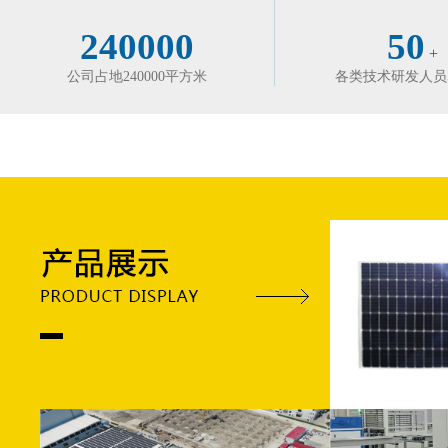
240000
50
+
公司占地240000平方米
各类技术研发人员