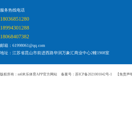
服务热线电话
18036851280
18994301288
18068407382
邮箱：61998061@qq.com
地址：江苏省昆山市前进西路华润万象汇商业中心2幢1908室
版权所有：m6米乐体育APP官方网站
备案号：苏ICP备2021001042号-1
【免责声