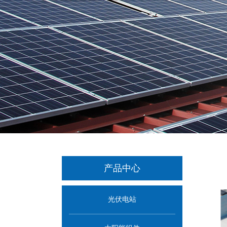
产品中心
光伏电站