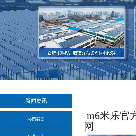
新闻资讯
m6米乐官
公司新闻
网