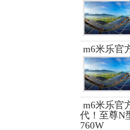
m6米乐官
m6米乐官方
代！至尊N
760W