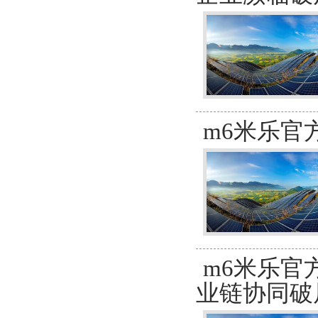
m6米乐官
m6米乐官
业链协同破