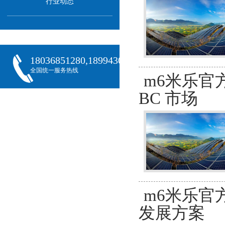
行业动态
18036851280,18994301288,18068407382
全国统一服务热线
m6米乐官
BC 市场
m6米乐官
发展方案