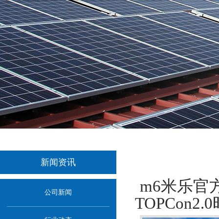
新闻资讯
m6米乐官
公司新闻
TOPCon2.