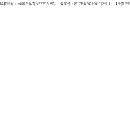
版权所有：m6米乐体育APP官方网站
备案号：苏ICP备2021001042号-1
【免责声