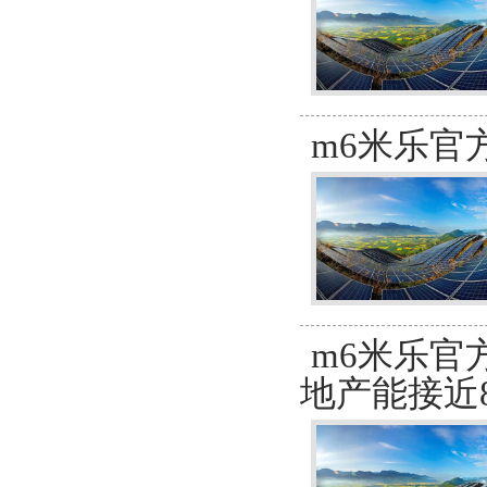
m6米乐官
m6米乐官方
地产能接近8