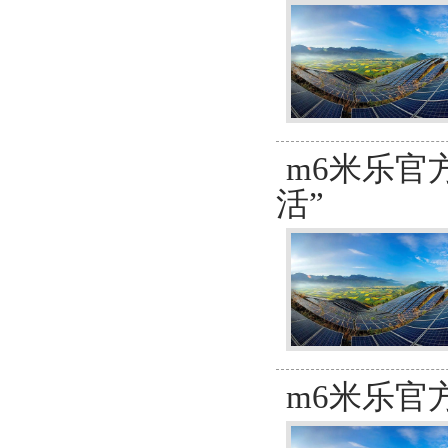
m6米乐官
活”
m6米乐官