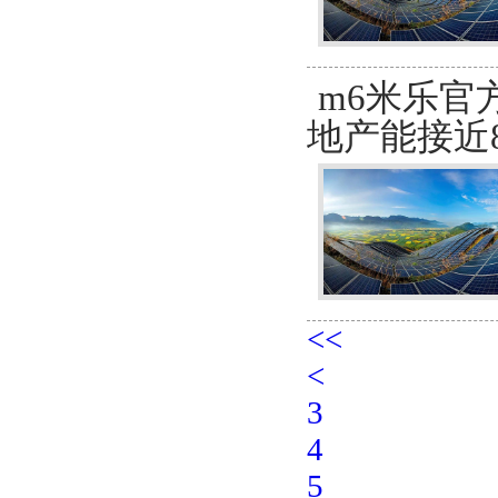
m6米乐官方
地产能接近8
<<
<
3
4
5