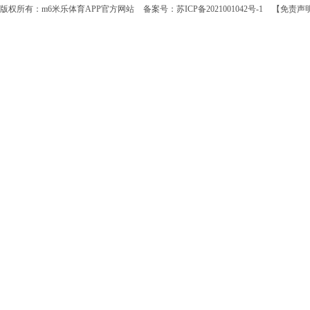
版权所有：m6米乐体育APP官方网站
备案号：苏ICP备2021001042号-1
【免责声