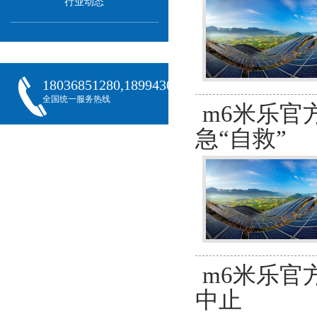
行业动态
18036851280,18994301288,18068407382
全国统一服务热线
m6米乐官
急“自救”
m6米乐官
中止