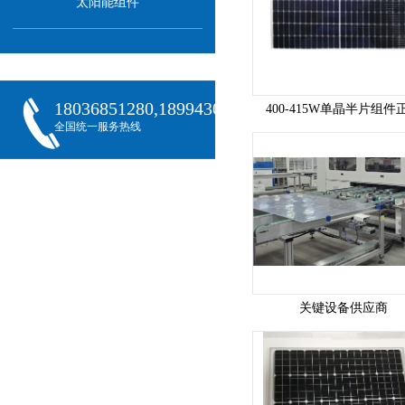
太阳能组件
18036851280,18994301288,18068407382
400-415W单晶半片组件
全国统一服务热线
关键设备供应商