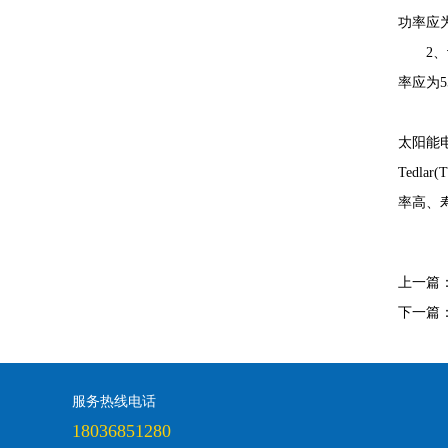
功率应为
2、计
率应为5
太阳能
Ted
率高、
上一篇
下一篇
服务热线电话
18036851280