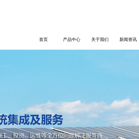
首页
产品中心
关于我们
新闻资讯
公司简介
企业文化