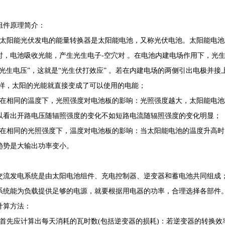
组件原理简介：
阳能光伏发电的能量转换器是太阳能电池，又称光伏电池。太阳能电池发
时，电池吸收光能，产生光生电子-空穴对 。在电池内建电场作用下，光
“光生电压”，这就是“光生伏打效应” 。若在内建电场的两侧引出电极并接
这样，太阳的光能就直接变成了可以使用的电能；
相同的温度下，光照强度对电池板的影响：光照强度越大，太阳能电池板
以看出开路电压随辐照强度的变化不如短路电流随辐照强度的变化明显；
相同的光照强度下，温度对电池板的影响：当太阳能电池的温度升高时
趋势是大输出功率变小。
交流发电系统是由太阳电池组件、充电控制器、逆变器和蓄电池共同组成
系统能为负载提供足够的电源，就要根据用电器的功率，合理选择各部件。
计算方法：
先应计算出每天消耗的瓦时数(包括逆变器的损耗)：若逆变器的转换效率为