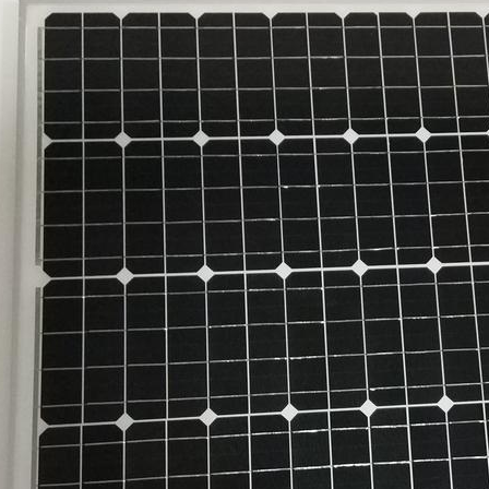
68407382