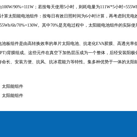
100W/90%=111W；若按每天使用5小时，则耗电量为111W*5小时=555W
算太阳能电池组件：按每日有效日照时间为6小时计算，再考虑到充电
55Wh/6h/70%=130W。其中70%是充电过程中，太阳能电池组件的实际
电池板组件是由高转换效率的单片太阳电池、抗老化EVA胶膜、高透光率
lar(TPT)背膜组成。这些元件在真空下加热层压成为一个整体，后经安装
寿命长、安装方便、抗风、抗冰雹能力等特性。集多种优势于一体的太阳
：
太阳能组件
：
太阳能组件