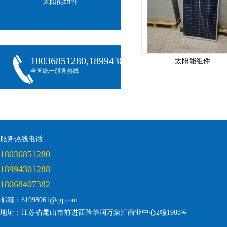
太阳能组件
18036851280,18994301288,18068407382
太阳能组件
全国统一服务热线
服务热线电话
18036851280
18994301288
18068407382
邮箱：61998061@qq.com
地址：江苏省昆山市前进西路华润万象汇商业中心2幢1908室