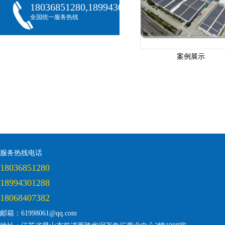
18036851280,18994301288,18068407382
全国统一服务热线
案例展示
服务热线电话
18036851280
18994301288
18068407382
邮箱：61998061@qq.com