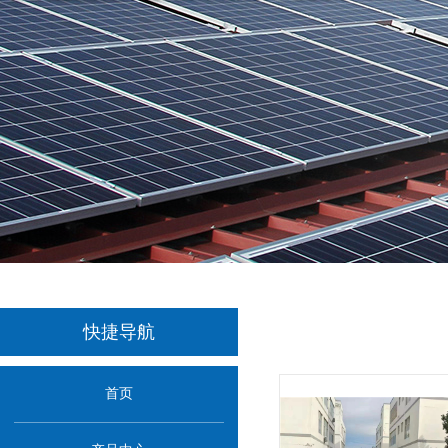
快捷导航
首页