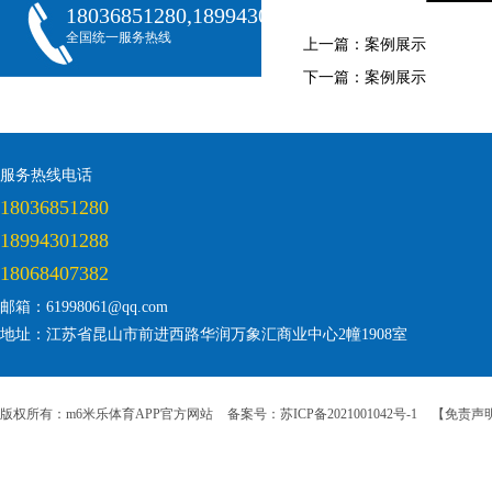
18036851280,18994301288,18068407382
全国统一服务热线
上一篇：
案例展示
下一篇：
案例展示
服务热线电话
18036851280
18994301288
18068407382
邮箱：61998061@qq.com
地址：江苏省昆山市前进西路华润万象汇商业中心2幢1908室
版权所有：m6米乐体育APP官方网站
备案号：苏ICP备2021001042号-1
【免责声