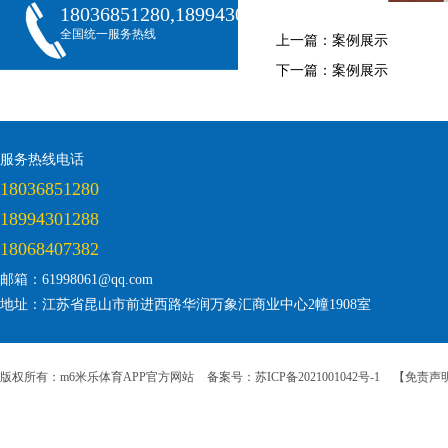
18036851280,18994301288,18068407382
全国统一服务热线
上一篇：
案例展示
下一篇：
案例展示
服务热线电话
18036851280
18994301288
18068407382
邮箱：61998061@qq.com
地址：江苏省昆山市前进西路华润万象汇商业中心2幢1908室
版权所有：m6米乐体育APP官方网站
备案号：苏ICP备2021001042号-1
【免责声