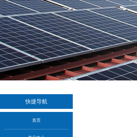
快捷导航
首页