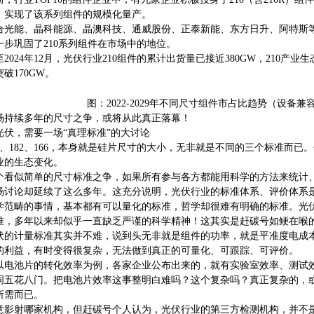
，实现了该系列组件的规模化量产。
合光能、晶科能源、晶澳科技、通威股份、正泰新能、东方日升、阿特斯等行业
一步巩固了210系列组件在市场中的地位。
至2024年12月，光伏行业210组件的累计出货量已接近380GW，210产
破170GW。
图：2022-2029年不同尺寸组件市占比趋势（设备兼
场持续多年的尺寸之争，或将从此真正落幕！
4光伏，需要一场“真理标准”的大讨论
10、182、166，本身就是硅片尺寸的大小，无非就是不同的三个标准而已。
业的生态变化。
个看似简单的尺寸标准之争，如果所有参与各方都能用科学的方法来统计
场讨论却延续了这么多年。这充分说明，光伏行业的标准体系、评价体系
学范畴的事情，基本都有可以量化的标准，哲学却很难有明确的标准。光
准，多年以来却似乎一直缺乏严谨的科学精神！这其实是赶碳号如鲠在喉
伏的计量标准其实并不难，说到头无非就是组件的功率，就是平准度电成
的利益，有时变得很复杂，无法做到真正的可量化、可跟踪、可评价。
以电池片的转化效率为例，各家企业公布出来的，就有实验室效率、测试
词五花八门。把电池片效率这事整明白难吗？这个复杂吗？真正复杂的，
所需而已。
意影射哪家机构，但赶碳号个人认为，光伏行业的第三方检测机构，并不