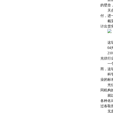
的壁垒
天
付，进
截
计出货突
这
0
2
光伏行
一
而，这
科
业的标
光
同机构
就
各种名
过各取
无