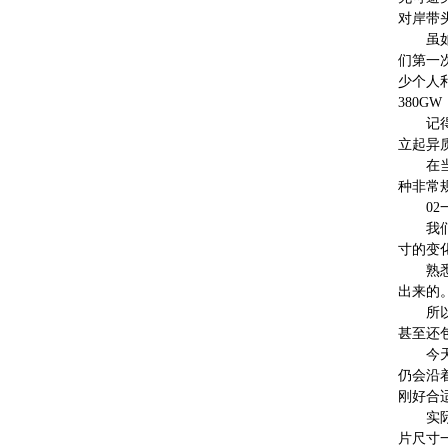
对岸带
虽
们第一
少个人
380G
记
立起异
在
种非常
0
我
寸的变
熟
出来的
所
甚至还
今
仍会沿
刚好合
实
片尺寸