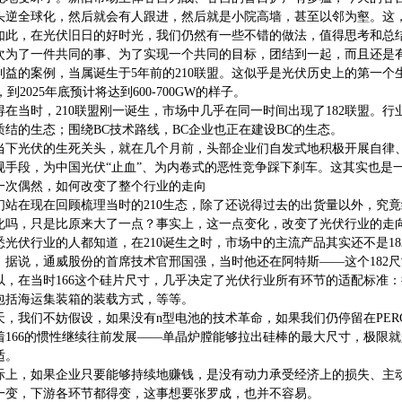
头逆全球化，然后就会有人跟进，然后就是小院高墙，甚至以邻为壑。这
如此，在光伏旧日的好时光，我们仍然有一些不错的做法，值得思考和总
次为了一件共同的事、为了实现一个共同的目标，团结到一起，而且还是
利益的案例，当属诞生于5年前的210联盟。这似乎是光伏历史上的第一个生态
W，到2025年底预计将达到600-700GW的样子。
得在当时，210联盟刚一诞生，市场中几乎在同一时间出现了182联盟。行
质结的生态；围绕BC技术路线，BC企业也正在建设BC的生态。
当下光伏的生死关头，就在几个月前，头部企业们自发式地积极开展自律
规手段，为中国光伏“止血”、为内卷式的恶性竞争踩下刹车。这其实也是
2一次偶然，如何改变了整个行业的走向
们站在现在回顾梳理当时的210生态，除了还说得过去的出货量以外，究
化吗，只是比原来大了一点？事实上，这一点变化，改变了光伏行业的走
悉光伏行业的人都知道，在210诞生之时，市场中的主流产品其实还不是182，
。据说，通威股份的首席技术官邢国强，当时他还在阿特斯——这个182
以，在当时166这个硅片尺寸，几乎决定了光伏行业所有环节的适配标准
包括海运集装箱的装载方式，等等。
天，我们不妨假设，如果没有n型电池的技术革命，如果我们仍停留在PERC
着166的惯性继续往前发展——单晶炉膛能够拉出硅棒的最大尺寸，极限就是1
适。
际上，如果企业只要能够持续地赚钱，是没有动力承受经济上的损失、主
一变，下游各环节都得变，这事想要张罗成，也并不容易。