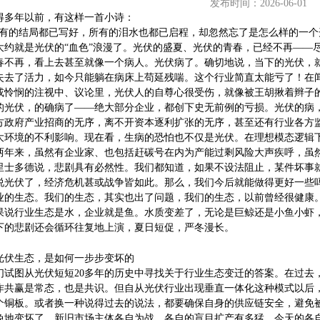
发布时间：2026-06-01
得多年以前，有这样一首小诗：
所有的结局都已写好，所有的泪水也都已启程，却忽然忘了是怎么样的一个
大约就是光伏的“血色”浪漫了。光伏的盛夏、光伏的青春，已经不再——尽
春不再，看上去甚至就像一个病人。光伏病了。确切地说，当下的光伏，
失去了活力，如今只能躺在病床上苟延残喘。这个行业简直太能亏了！在闻
68407382
或怜悯的注视中、议论里，光伏人的自尊心很受伤，就像被王胡揪着辫子
的光伏，的确病了——绝大部分企业，都创下史无前例的亏损。光伏的病
方政府产业招商的无序，离不开资本逐利扩张的无序，甚至还有行业各方
大环境的不利影响。现在看，生病的恐怕也不仅是光伏。在理想模态逻辑
两年来，虽然有企业家、也包括赶碳号在内为产能过剩风险大声疾呼，虽
里士多德说，悲剧具有必然性。我们都知道，如果不设法阻止，某件坏事
说光伏了，经济危机甚或战争皆如此。那么，我们今后就能做得更好一些
业的生态。我们的生态，其实也出了问题，我们的生态，以前曾经很健康
果说行业生态是水，企业就是鱼。水质变差了，无论是巨鲸还是小鱼小虾，
下的悲剧还会循环往复地上演，夏日短促，严冬漫长。
1光伏生态，是如何一步步变坏的
们试图从光伏短短20多年的历史中寻找关于行业生态变迁的答案。在过去
作共赢是常态，也是共识。但自从光伏行业出现垂直一体化这种模式以后，
个铜板。或者换一种说得过去的说法，都要确保自身的供应链安全，避免被
免地变坏了。新旧市场主体各自为战、各自的盲目扩产有多猛，今天的各