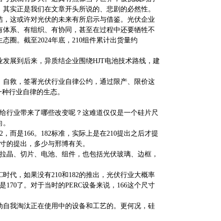
，其实正是我们在文章开头所说的、悲剧的必然性。
结，这或许对光伏的未来有所启示与借鉴。光伏企业
有体系、有组织、有协同，甚至在过程中还要牺牲不
圈。截至2024年底，210组件累计出货量约
业发展到后来，异质结企业围绕HJT电池技术路线，建
、自救，签署光伏行业自律公约，通过限产、限价这
一种行业自律的生态。
竟给行业带来了哪些改变呢？这难道仅仅是一个硅片尺
向。
而是166。182标准，实际上是在210提出之后才提
尺寸的提出，多少与邢博有关。
：拉晶、切片、电池、组件，也包括光伏玻璃、边框，
时代，如果没有210和182的推出，光伏行业大概率
70了。对于当时的PERC设备来说，166这个尺寸
动自我淘汰正在使用中的设备和工艺的。更何况，硅