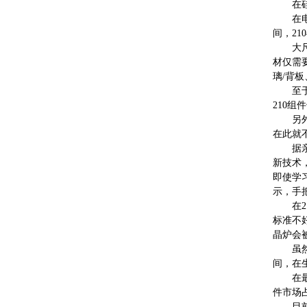
在
在电
间，210
大
材仅需
璃/背
至
210组
另
在此就
据
新技术
即使学
示，手
在
标准不
晶炉会
虽
间，在
在
件市场
目