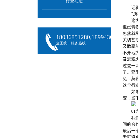
行业动态
记
”
这
但已青
忽然就
18036851280,18994301288,180
关切甚
全国统一服务热线
又敢赢
不开地
及宏观
过去一
了。亚
免，莫
这个行
如
变，当
0
我
间的合
最后一
无可避