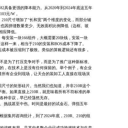
相比182具备更强的降本能力。从2020年到2024年底这五年
103元/W 。
10尺寸增加了“长和宽”两个维度的变化，而部分辅
，但也因拼缝数量变少、无效面积比例降低（边框、玻
相应降低。
安装一块166组件，大概需要20块钱，安装一块
%。这样一来，相当于210的安装和BOS成本下降了。
海运成本被压缩到了极致。类似的算账逻辑还有很多，
倒不是为了打压竞争对手，而是为了推广这种新标准、
放的，在技术上是没有任何保留的。举个例子，有企业
请所有企业到现场，让天合的装卸工人直接在现场演
同尺寸的矩形硅片。当然我们也知道，并非210R这个
衡。如果直接上210R，就意味着所有不符标准的单
的各种非议，早已经荡然无存。
疑、挑战甚至中伤。时间是最好的试金石。弹指五年
集邦咨询统计，到了2024年底，210R、210的组
）组件的战略布局，且其中多数企业已成功跨越技术与生产