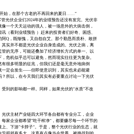
开始，在那个古老的不再回来的夏日……“
管光伏企业们2024年的业绩预告还没有发完。光伏非
就像一个天天运动的强人，被一场意外的大病击倒，
讯（看到业绩预告 ）赶来的投资者们好奇、困惑、
的阿Q，既惭愧，又自怨自艾。那个勤恳而质朴、敢拼
，其实并不都是光伏企业自身造成的。光伏之病，离
监管的无序，可能还叠加了经济增长方式的单一、以
下，危机似乎总可以避免，然而现实往往更为复杂。
然有很多明显的征兆，但我们还是毫无意外地病倒
就一定会发生——但即使意识到，其实也未必能避
吗？所以，在今天我们其实有必要重点讨论一下光伏
。
受到的影响都一样。同样，如果光伏的“水质”不改
，光伏主材产业链四大环节各自都有专业分工，企业
每家企业都希望”吃干榨净“，都要赚尽每一个环节的
上、下游”卡脖子“。于是，整个光伏行业的生态，就
自亏损就有多大。这真有点像当今世界，被挑战到的