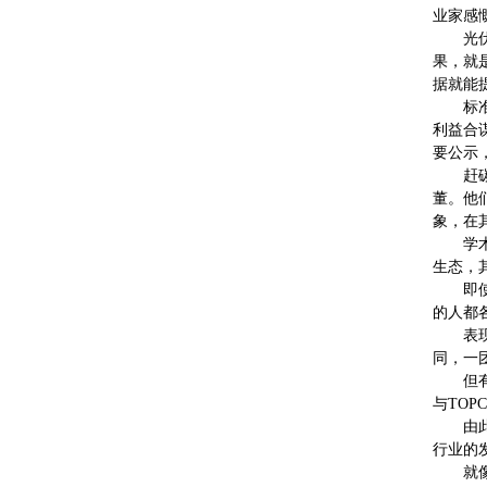
业家感
光
果，就
据就能
标
利益合
要公示
赶
董。他
象，在
学
生态，
即
的人都
表
同，一
但
与TO
由
行业的
就