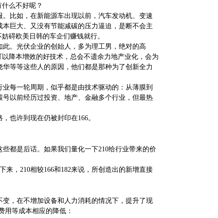
，有什么不好呢？
服。比如，在新能源车出现以前，汽车发动机、变速
成本巨大、又没有节能减碳的压力逼迫，是断不会主
不妨碍欧美日韩的车企们赚钱就行。
如此。光伏企业的创始人，多为理工男，绝对的高
可以降本增效的好技术，总会不遗余力地产业化，会为
晓华等等这些人的原因，他们都是那种为了创新全力
行业每一轮周期，似乎都是由技术驱动的：从薄膜到
碳号以前经历过投资、地产、金融多个行业，但最热
路，也许到现在仍被封印在166。
些都是后话。如果我们量化一下210给行业带来的价
，210相较166和182来说，所创造出的新增直接
不变，在不增加设备和人力消耗的情况下，提升了现
费用等成本相应的降低：