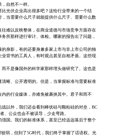
果，自然不一样。
要比光伏企业高出很多吧？这给行业带来的一个结
时，当需要什么尺子就能提供什么尺子、需要什么数
往往难以反映整体，在商业道德与市场竞争方面存在
事务所那样进行审计、体检。哪家的报告出了问题，
碌的身影，有的还要身兼多家上市与非上市公司的独
企业背书的工具人，有时观点甚至自相矛盾。这些现
，而不是像国外的科学家那样埋头做研究了。这也是
谨清晰、公开透明的。但是，当掌握标准与需要标准
在内的行业媒体，亦难免被裹挟其中。君子和而不
的论战以外，我们还会看到棒状硅与颗粒硅的对垒，BC
资者、公众也会不被误导，少走弯路。
的强国。我们的标准体系，甚至已经远远落后于整个
相对较弱，但到了5G时代，我们终于掌握了话语权。光