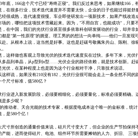
023年底，166这个尺寸已经”寿终正寝“。我们反过来思考，如果继续166
竟，在很多行业，技术迭代速度并不需要太快，企业的日子也能过得挺舒
已经很成熟，迭代速度很慢。车企即使研发出一项新技术，如果产线改造
市场的，哪怕把这项技术雪藏起来。因为，”不用自宫，也能成功“，只要
是，在中国，我们的光伏行业甚至很多依靠科创研发驱动的行业，却并非
们都是“第一性原理”的拥趸。理工男的的想法一向单纯——他们一旦发现
以赴。从根本上说，这当然是好事。这也是赶碳号敬佩朱共山、陈刚、徐
人。
然，这样做也客观上导致光伏的技术迭代速度实在过快。多年下来，光伏
从多晶到单晶，从p型到n型……光伏企业的路径依赖，就是技术创新。赶
是光伏，在某种程度上也是因为这个行业相对干净，只靠技术说话。
以这样说，如果没有210没有182，光伏行业很可能会走上一条全然不同的
3一个尺寸标准，值580亿？
伏行业进入新发展阶段，必须要精细化，必须要量化，标准必须要精确。这
概是多少呢？
10的推动者、天合光能的技术专家，根据度电成本这个唯一的金标准，统计下来
，是580个亿！
大尺寸所创造的通量价值来说，硅片尺寸变大了，但企业的生产节拍保持
的产能，进而使得硅片、电池、组件环节所需要摊销的人力、折旧、 三项