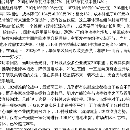
硅片环节，210比166单瓦成本低27%，比182单瓦成本低14%；
池组件环节，210比166低0.08元/瓦，182对比166低0.049元/瓦，210
与166相比，成本降低0.164元-0.266元/W；相比182，成本降低了0.05元-0.
尺寸除了带来通量价值以外，还有饺皮效应。这主要体现在组件封装环节，2
要增加“长或宽”一个维度（焊带汇流条等），或需要同时增加“长和宽“
板、胶膜等），因此实际用量的增加，远远小于组件功率的增加，单瓦成本
于块数相关成本方面的降本更容易理解，主要发生在组件安装环节。当年，每
件也不过需要21块钱。但是，210组件的功率比166组件功率要高出40-50
外，在物流上，210标准下，单位集装箱可以装更多货，相较166而言，
不一一穷尽了。
亲历者回忆，当时天合光能、中环以及众多企业成立210联盟，初衷其实
，推动行业降本增效，降低度电成本。210生态圈，一直是向所有企业开
习了装载集装箱的方法，但在实操中还是搞不来，装不进去。天合光能邀
把手地教。
210、182标准的论战中，最近两三年，几乎所有头部企业都推出了各自不
好，而是各家企业要在拯救自家拉晶、切片产能设备与功率效率之间取得平
被直接淘汰。只能说，这是一个持续改造的过程。现在，市场中对于210
然是一项好东西，但210之路实际上走得并不平坦，五年来遭受了各种质
生态圈所有企业的共同努力下，210持续破冰，涓涓细流，终成澎湃之势。
最初，仅有天合光能一家公司进行210R尺寸电池出货，市场占比不过2%。根据
占比，已经超过80%。
前，行业TOP10的组件企业中，有九家企业积极投身于210（含210R