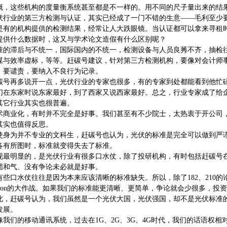
慨，这些机构的度量衡系统甚至都是不一样的。用不同的尺子量出来的结
伏行业的第三方检测与认证，其实已经成了一门不错的生意——毛利至少
是有的机构提供的检测结果，经常让人大跌眼镜。当认证都可以拿来寻租
提供什么数据时，这又与学术论文造假有什么区别呢？
准的滞后与不统一，国际国内的不统一，检测设备与人员良莠不齐，抽检
谋与效率虚标，等等。赶碳号建议，针对第三方检测机构，要像对会计师
，要谴责，要纳入不良行为记录。
碳号再多说开一点，光伏行业的专家也很多，有的专家到处都能看到他忙
们在东家时说东家最好，到了西家又说西家最好。总之，行业专家成了给
其它行业其实也很普遍。
术商业化，有时并不完全是好事。我们甚至有不少院士，太热衷于开公司
其实也值得反思。
使身为并不专业的文科生，赶碳号也认为，光伏的标准是完全可以做到严
各有所图时，标准就变得失去了标准。
现最明显的，是光伏行业有很多口水仗，除了投研机构，有时包括赶碳号
团和气、没有争论未必就是好事。
有些口水仗往往是因为本来应该清晰的标准缺失。所以，除了182、210
PCon的大作战。如果我们的标准能更清晰、更简单，争论就会少很多，投
此，赶碳号认为，我们虽然是一个光伏大国，光伏强国，却不是光伏标准
发展。
像我们的移动通讯系统，过去在1G、2G、3G、4G时代，我们的话语权