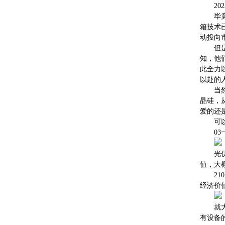
2
毕
箱技术
动投向
但
知，他
此全力
以赴的
当
晶硅，
爱的还
可
0
光
值，大
2
经济价值
就
有设备