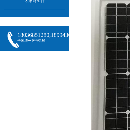
太阳能组件
18036851280,18994301288,18068407382
全国统一服务热线