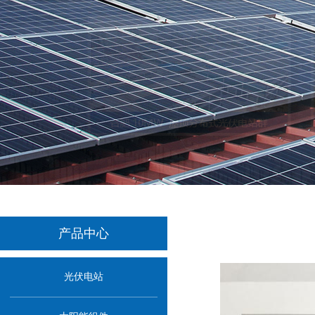
产品中心
光伏电站