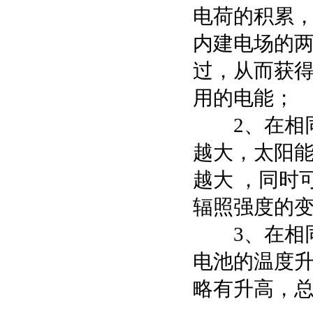
电荷的积累，
内建电场的两
过，从而获得
用的电能；
2、在相同
越大，太阳
越大 ，同时
辐照强度的
3、在相同
电池的温度
略有升高，