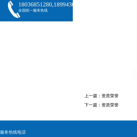
18036851280,18994301288,18068407382
全国统一服务热线
上一篇：
资质荣誉
下一篇：
资质荣誉
服务热线电话